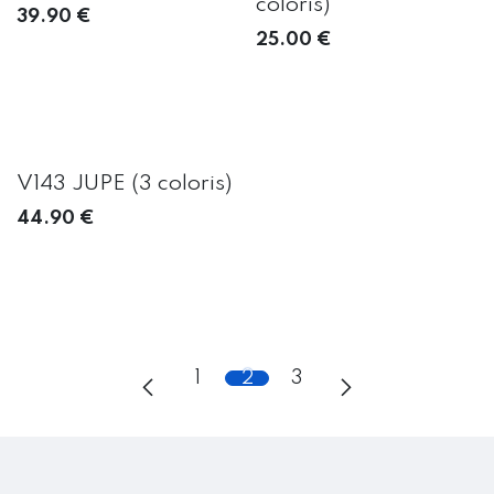
coloris)
39.90
€
25.00
€
V143 JUPE (3 coloris)
44.90
€
1
2
3