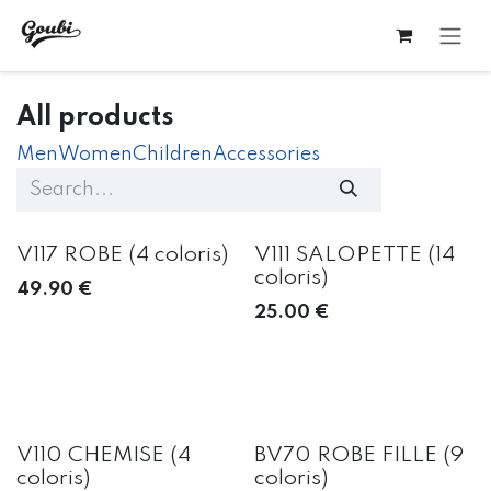
Skip to Content
All products
Men
Women
Children
Accessories
V117 ROBE (4 coloris)
V111 SALOPETTE (14
coloris)
49.90
€
25.00
€
V110 CHEMISE (4
BV70 ROBE FILLE (9
coloris)
coloris)