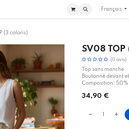
de vente
Revendeurs
Contactez-nous
CGV
Français
(3 coloris)
SV08 TOP (
(0 avis)
Top sans manche
Boutonné devant et
Composition: 50% v
34,90
€