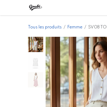
Se rendre au contenu
Accueil
Boutique
Points 
Tous les produits
Femme
SV08 TOP 